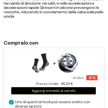
nei cambi di direzione, nei salti, e nelle accelerazioni e
decelerazioni rapide Gli inserti in silicone prevengono le
vesciche, riducendo lo scivolamento della calza sulla pelle
umida
Compralo con
+
-5 %
47,58 €
Prezzo totale:
45,20 €
Aggiungi entrambi al carrello
info
Uno di questi articoli può essere scelto con
diverse opzioni