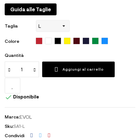
Guida alle Taglie
Taglia
ROSSO4
BIANCO5
GIALLO7
AMARANTO10
BLU2
VERDE6
AZZURRO9
NERO1
Colore
Quantità
Aggiungi al carrello

Disponibile
EVOL
Marca:
Sku:
SA1-L
Condividi