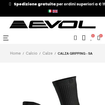
Spedizione gratuita
per ordini superiori a € 190!
0
0
Home
Calcio
Calze
CALZA GRIPPING - SA