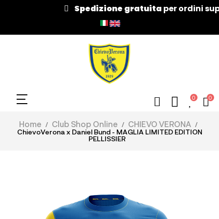
Spedizione gratuita
per ordini superiori a
0
0
Home
Club Shop Online
CHIEVO VERONA
ChievoVerona x Daniel Bund - MAGLIA LIMITED EDITION
PELLISSIER